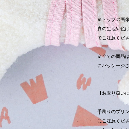
※トップの画
真の生地や色
でご注意くだ
※全ての商品
にパッケージ
【お取り扱い
手刷りのプリ
にご注意くだ