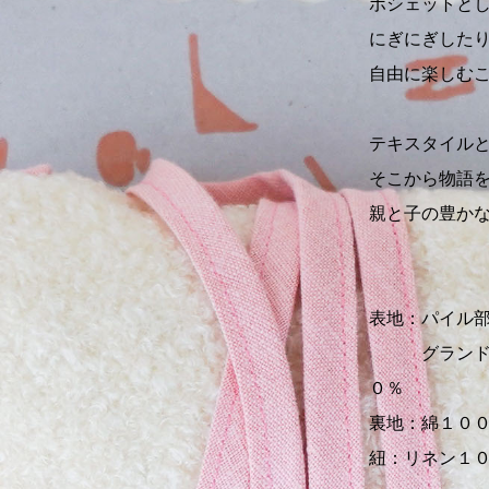
ポシェットと
にぎにぎした
自由に楽しむ
テキスタイル
そこから物語
親と子の豊か
表地：パイル
グランド部分
０％
裏地：綿１０
紐：リネン１