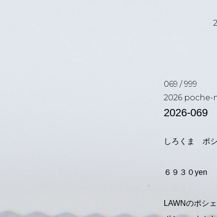
069
/
999
2026
poche-n
2026-069
しろくま ポ
６９３０yen
LAWNのポシ