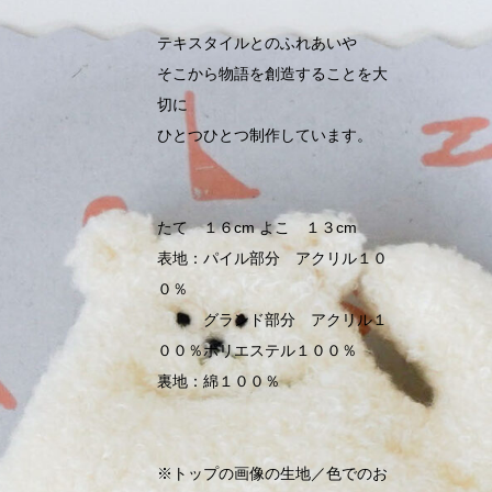
テキスタイルとのふれあいや
そこから物語を創造することを大
切に
ひとつひとつ制作しています。
たて １６cm よこ １３cm
表地：パイル部分 アクリル１０
０％
グランド部分 アクリル１
００％ポリエステル１００％
裏地：綿１００％
※トップの画像の生地／色でのお