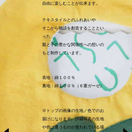
自由に楽しむことが出来ます。
テキスタイルとのふれあいや
そこから物語を創造することとい
った
親と子の豊かな関係性への想いの
もと制作しています。
表地：綿１００％
裏地：綿１００％（６重ガーゼ）
※トップの画像の生地／色でのお
届けになります。詳細写真の生地
や色は違うものが使われている場