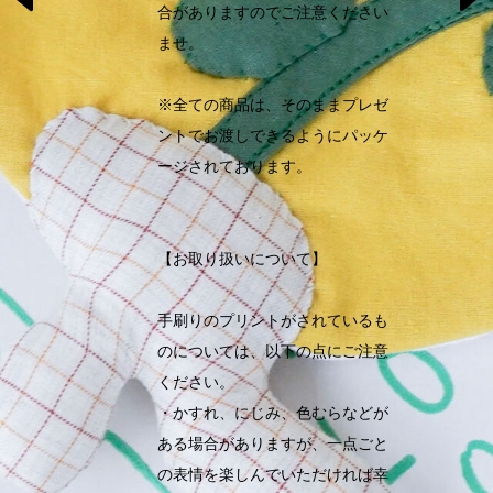
合がありますのでご注意ください
ませ。
※全ての商品は、そのままプレゼ
ントでお渡しできるようにパッケ
ージされております。
【お取り扱いについて】
手刷りのプリントがされているも
のについては、以下の点にご注意
ください。
・かすれ、にじみ、色むらなどが
ある場合がありますが、一点ごと
の表情を楽しんでいただければ幸