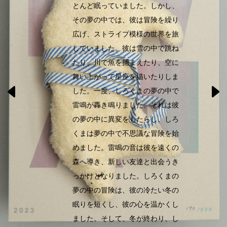
とんど眠っていました。しかし、
その夢の中では、彼は冒険を繰り
広げ、ストライプ模様の世界を旅
していました。彼は雪の中で跳ね
たり、川で魚を捕まえたり、空に
舞い上がって星座を描いたりしま
した。一度、しろくまの夢の中で
雷鳴が轟き鳴りました。それは彼
の夢の中に異変をもたらし、しろ
くまは夢の中で不思議な冒険を始
めました。雷鳴の音は彼を遠くの
森へ導き、新しい友達と出会うき
っかけとなりました。しろくまの
夢の中の冒険は、彼の冷たい冬の
眠りを短くし、彼の心を温かくし
ました。そして、冬が終わり、し