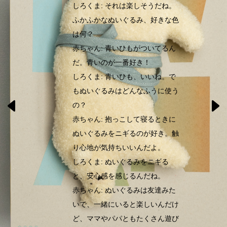
しろくま: それは楽しそうだね。
ふかふかなぬいぐるみ、好きな色
は何？
赤ちゃん: 青いひもがついてるん
だ。青いのが一番好き！
しろくま: 青いひも、いいね。で
もぬいぐるみはどんなふうに使う
の？
赤ちゃん: 抱っこして寝るときに
ぬいぐるみをニギるのが好き。触
り心地が気持ちいいんだよ。
しろくま: ぬいぐるみをニギる
と、安心感を感じるんだね。
赤ちゃん: ぬいぐるみは友達みた
いで、一緒にいると楽しいんだけ
ど、ママやパパともたくさん遊び