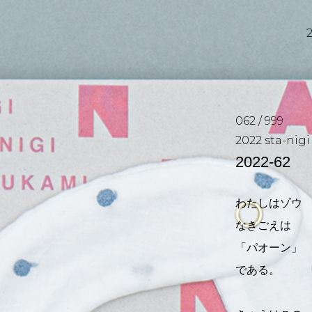
062
/
999
2022
sta-nigi
2022-62
わたしはゾウ
なきごえは
「パオーン」
である。