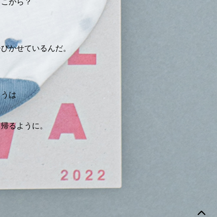
どこから？
ひびかせているんだ。
ょうは
て帰るように。