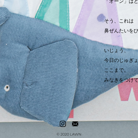
「オーン」は
そう、これは
鼻ぜんたいを
いじょう、
今日のじゅぎ
ここまで。
みなきをつけ
© 2020
LAWN