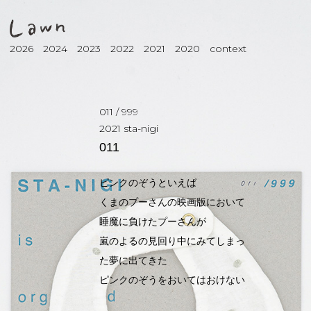
2026
2024
2023
2022
2021
2020
context
011
/
999
2021
sta-nigi
011
ピンクのぞうといえば
くまのプーさんの映画版において
睡魔に負けたプーさんが
嵐のよるの見回り中にみてしまっ
た夢に出てきた
ピンクのぞうをおいてはおけない