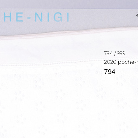
794
/
999
2020
poche-n
794