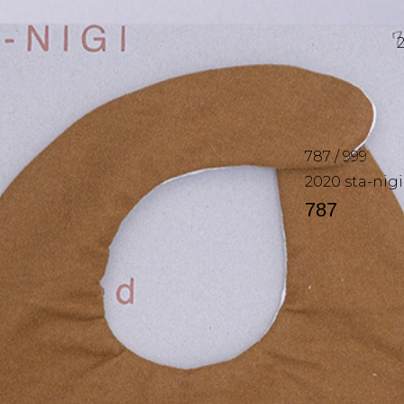
787
/
999
2020
sta-nigi
787