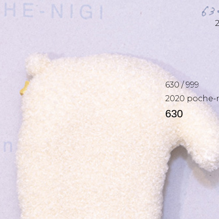
630
/
999
2020
poche-n
630