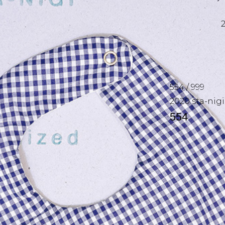
554
/
999
2020
sta-nigi
554