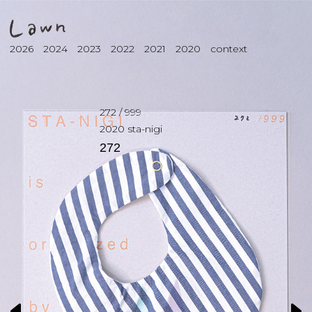
2026
2024
2023
2022
2021
2020
context
272
/
999
2020
sta-nigi
272