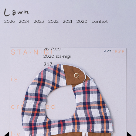
2026
2024
2023
2022
2021
2020
context
217
/
999
2020
sta-nigi
217